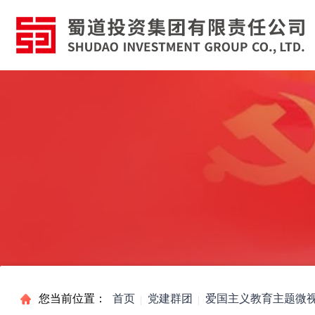
您当前位置：
首页
党建群团
爱国主义教育主题微