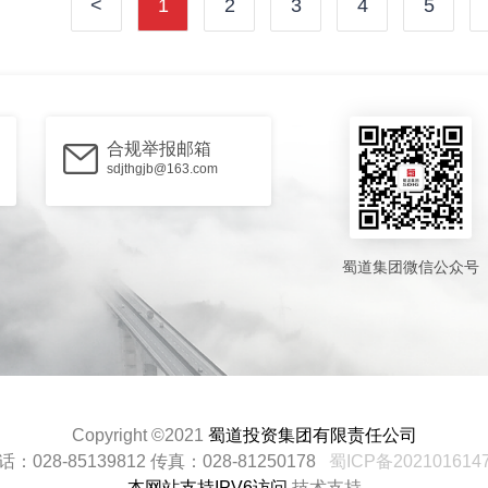
<
1
2
3
4
5
合规举报邮箱
sdjthgjb@163.com
厦
蜀道集团微信公众号
Copyright ©2021
蜀道投资集团有限责任公司
话：028-85139812 传真：028-81250178
蜀ICP备202101614
本网站支持IPV6访问
技术支持