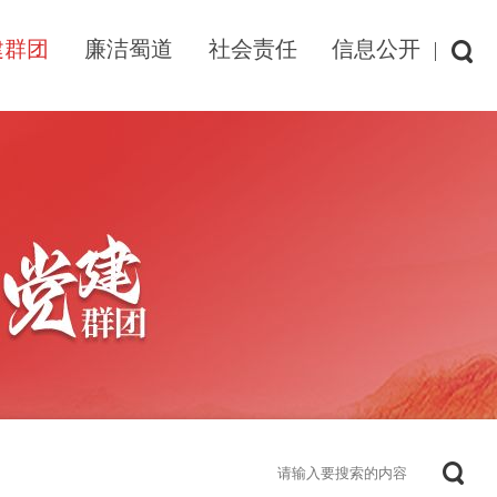
建群团
廉洁蜀道
社会责任
信息公开