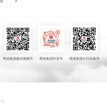
6
>
蜀道集团微信视频号
蜀道集团抖音号
蜀道集团今日头条号
7号