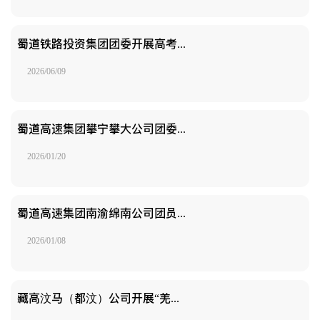
蜀道铁路投资集团团委开展高考志愿服务活动
2026/06/09
蜀道高速集团攀宁攀大公司团委开展“高效查验暖农心 绿通畅行助增收”志愿服务活动
2026/01/20
蜀道高速集团南渝绵南公司团员青年志愿服务绘就元旦出行暖景
2026/01/08
藏高汶马（都汶）公司开展“羌藏风情暖旅途 格桑花开迎新年”元旦志愿服务活动