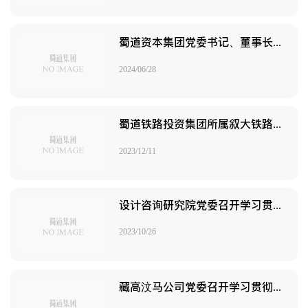
蜀道资本集团党委书记、董事长李文虎讲授党纪学习教育专题党课
2024/06/28
蜀道铁路投资集团所属叙大铁路公司团委开展主题教育专题宣讲暨“书香青春·团在叙大”青年读书会活动
2023/12/11
设计咨询研究院党委召开学习贯彻习近平新时代中国特色社会主义思想主题教育总结会
2023/10/26
藏高汶马公司党委召开学习贯彻习近平新时代中国特色社会主义思想主题教育总结会