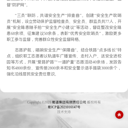
督“防护网”。
“三员”联防，共谱安全生产“排查曲”。创建“安全生产吹哨
员”机制，设立劳动保护监督检查员、安全员、群监员共77人，开
展“安全隐患随手拍”“安全生产小建议”等活动，督促整改安全隐
患68余项、征集建议50余条，表彰“优秀安全吹哨员”，激励更多
职工参与监督，完善群众性安全监督网格。
志愿护航，唱响安全生产“保障曲”。结合铁路“点多线长”特
点，组织职工志愿者以轨道车广播宣传、走村入户、送安全进校
园等方式，开展“爱路护路”“一道护童”志愿活动40余场，发放告
知书4800余份、宣传册2800余本和安全警示语手提袋3000余个，
强化沿线居民安全责任意识。
Copyright ©2021
蜀道集团有限责任公司
版权所有
蜀ICP备2021016147号
技术支持