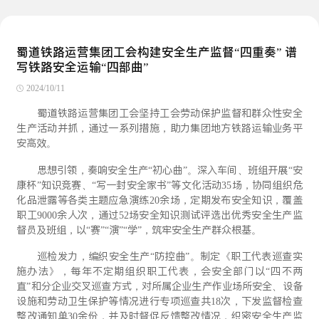
蜀道铁路运营集团工会构建安全生产监督“四重奏” 谱
写铁路安全运输“四部曲”
2024/10/11
蜀道铁路运营集团工会坚持工会劳动保护监督和群众性安全
生产活动并抓，通过一系列措施，助力集团地方铁路运输业务平
安高效。
思想引领，奏响安全生产“初心曲”。深入车间、班组开展“安
康杯”知识竞赛、“写一封安全家书”等文化活动35场，协同组织危
化品泄露等各类主题应急演练20余场，定期发布安全知识，覆盖
职工9000余人次，通过52场安全知识测试评选出优秀安全生产监
督员及班组，以“赛”“演”“学”，筑牢安全生产群众根基。
巡检发力，编织安全生产“防控曲”。制定《职工代表巡查实
施办法》，每年不定期组织职工代表，会安全部门以“四不两
直”和分企业交叉巡查方式，对所属企业生产作业场所安全、设备
设施和劳动卫生保护等情况进行专项巡查共18次，下发监督检查
整改通知单30余份，并及时督促反馈整改情况，织密安全生产监