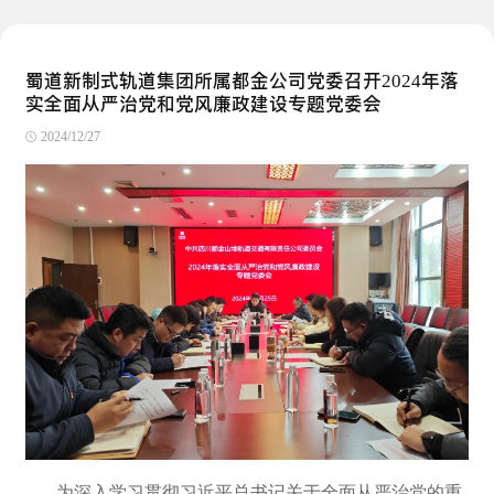
蜀道新制式轨道集团所属都金公司党委召开2024年落
实全面从严治党和党风廉政建设专题党委会
2024/12/27
为深入学习贯彻习近平总书记关于全面从严治党的重