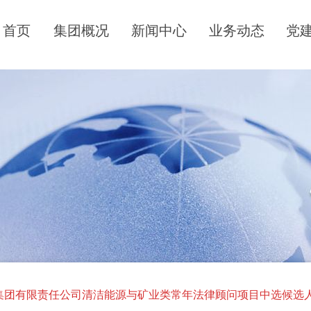
首页
集团概况
新闻中心
业务动态
党
集团有限责任公司清洁能源与矿业类常年法律顾问项目中选候选