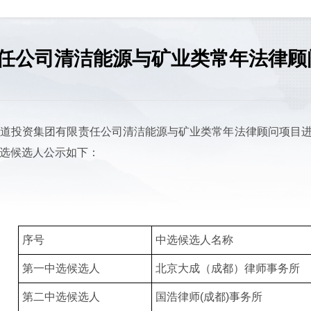
任公司清洁能源与矿业类常年法律顾
投资集团有限责任公司清洁能源与矿业类常年法律顾问项目进行了
选候选人公示如下：
序号
中选候选人名称
第一中选候选人
北京大成（成都）律师事务所
第二中选候选人
国浩律师(成都)事务所