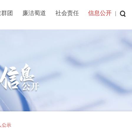
建群团
廉洁蜀道
社会责任
信息公开
人公示