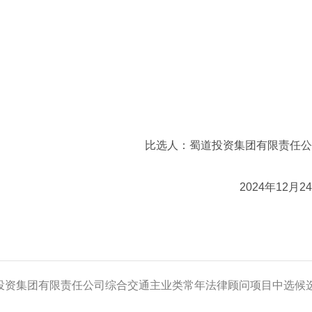
比选人：蜀道投资集团有限责任公
2024年12月2
投资集团有限责任公司综合交通主业类常年法律顾问项目中选候