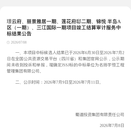
璟云府、丽景雅居一期、莲花府邸二期、锦悦 半岛A
区（一期）、三江国际一期项目竣工结算审计服务中
标结果公告
2026/07/08
一、本项目中标候选人结果已于2026年6月30日至2026年7月2
日在全国公共资源交易平台（四川省）和集团官网公示，公示期
间未收到投诉和举报，现确定JSSJ标的中标单位为名扬宇恒工程
管理集团有限公司。
二、公示时间：2026年7月9日至2026年7月11日。
蜀道投资集团有限责任公司
2026年7月8日