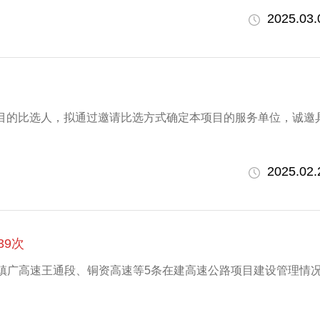
2025.03.
项目的比选人，拟通过邀请比选方式确定本项目的服务单位，诚邀
2025.02.
39次
、镇广高速王通段、铜资高速等5条在建高速公路项目建设管理情