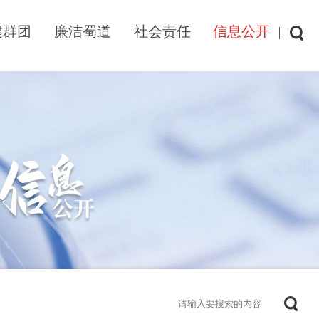
建群团
廉洁蜀道
社会责任
信息公开