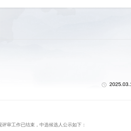
2025.03.
。现评审工作已结束，中选候选人公示如下：