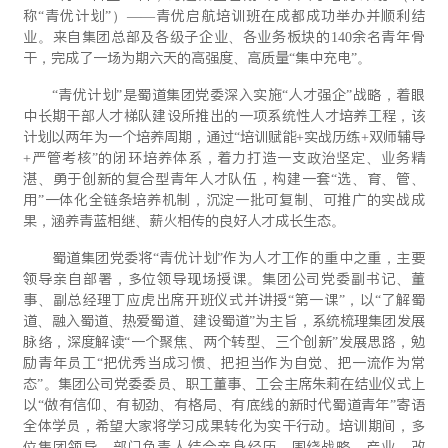
称“青优计划”）——青优启航培训班在成都成功举办并顺利结
业。来自集团总部及各级子企业、各业务板块的140余名青年骨
干，完成了一场为期六天的高强度、高质量“集中充电”。
“青优计划”是蜀道集团党委深入实施“人才强企”战略，着眼
中长期干部人才梯队建设所推出的一项系统性人才培养工程，该
计划以两年为一个培养周期，通过“培训赋能+实战历练+双师辅导
+严管考核”的闭环培养体系，着力打造一支政治坚定、业务精
湛、勇于创新的复合型青年人才队伍，构建一套“选、育、管、
用”一体化全链条培养机制，沉淀一批可复制、可推广的实战成
果，涵养青蓝相继、薪火相传的良好人才成长生态。
蜀道集团党委将“青优计划”作为人才工作的重中之重，主要
领导亲自部署，多位领导现场授课。集团公司党委副书记、董
事、副总经理丁应虎出席开班仪式并讲授“第一课”，以“了解蜀
道、融入蜀道、热爱蜀道、建设蜀道”为主旨，系统梳理集团发展
脉络，深度解读“一个聚焦、两个转型、三个创新”发展思路，勉
励青年员工“把优秀当成习惯、把担当作为自觉、把一流作为常
态”。集团公司党委委员、职工董事、工会主席朱莉在结业仪式上
以“做有信仰、有韧劲、有格局、有底线的新时代蜀道青年”寄语
全体学员，希望大家将学习成果转化为实干行动。培训期间，多
位集团领导、部门负责人结合亲身经历，围绕战略、产业、改