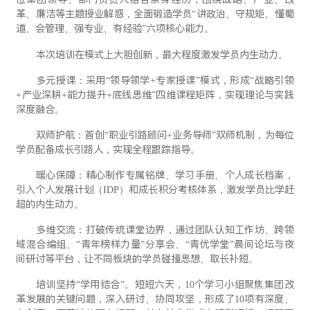
革、廉洁等主题授业解惑，全面锻造学员“讲政治、守规矩、懂蜀
道、会管理、强专业、有经验”六项核心能力。
本次培训在模式上大胆创新，最大程度激发学员内生动力。
多元授课：采用“领导领学+专家授课”模式，形成“战略引领
+产业深耕+能力提升+底线思维”四维课程矩阵，实现理论与实践
深度融合。
双师护航：首创“职业引路顾问+业务导师”双师机制，为每位
学员配备成长引路人，实现全程跟踪指导。
暖心保障：精心制作专属铭牌、学习手册、个人成长档案，
引入个人发展计划（IDP）和成长积分考核体系，激发学员比学赶
超的内生动力。
多维交流：打破传统课堂边界，通过团队认知工作坊、跨领
域混合编组、“青年榜样力量”分享会、“青优学堂”晨间论坛与夜
间研讨等平台，让不同板块的学员碰撞思想、取长补短。
培训坚持“学用结合”。短短六天，10个学习小组聚焦集团改
革发展的关键问题，深入研讨、协同攻坚，形成了10项有深度、