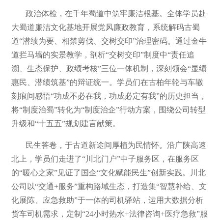
政治体检，在千年蜀道中筑牢廉洁根基。全体学员赴
大蜀道廉洁文化基地开展党风廉政教育，系统解码古蜀
道“潜绩为要、相禁剪伐、交树交印”治理密码。通过金牛
道拦马墙的实景教学，剖析“交树交印”制度中“责任追
溯、生态保护、政绩考核”三位一体机制，深刻领会“显绩
惠民、潜绩筑基”的辩证统一。学员们在古柏年轮与车辙
刻痕间感悟“功成不必在我，功成必定有我”的历史担当，
将“制度治蜀”转化为“制度治企”行动方案，围绕公司转型
升级和“十五五”规划建言献策。
民生答卷，于古道新途间厚植为民情怀。沿广陕高速
北上，学员们走进了“川北门户”中子服务区，在服务区
的“暖心之家”见证了国企“文化赋能民生”创新实践。川北
公司以“交通+服务”重构路域生态，打造集“智慧补给、文
化展陈、应急救助”于一体的司机驿站，运用大数据分析
货车司机需求，定制“24小时热水+法律咨询+医疗急救”服