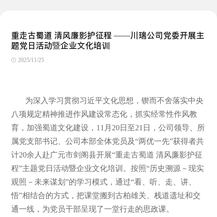
重走古蜀道 清风廉影护征程 ——川瑞公司党委开展主
题党日活动暨企业文化培训
2025/11/25
为深入学习贯彻习近平文化思想，锲而不舍落实中央
八项规定精神推进作风建设常态化，抓实经常性作风教
育，加强蜀道文化建设，11月20日至21日，公司领导、所
属党支部书记、公司本部全体党员及“两优一先”获得者共
计20余人赴广元市剑阁县开展“重走古蜀道 清风廉影护征
程”主题党日活动暨企业文化培训。按照“历史溯源－现实
观照－未来谋划”的学习模式，通过“看、听、走、讲、
悟”相结合的方式，把课堂搬到古柏雄关、栈道遗址和交
通一线，为党员干部呈现了一堂行走的思政课。