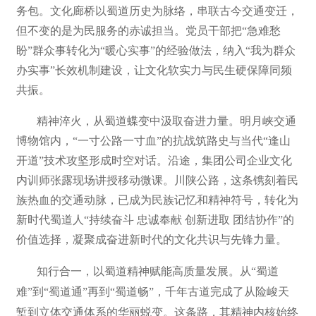
务包。文化廊桥以蜀道历史为脉络，串联古今交通变迁，
但不变的是为民服务的赤诚担当。党员干部把“急难愁
盼”群众事转化为“暖心实事”的经验做法，纳入“我为群众
办实事”长效机制建设，让文化软实力与民生硬保障同频
共振。
精神淬火，从蜀道蝶变中汲取奋进力量。明月峡交通
博物馆内，“一寸公路一寸血”的抗战筑路史与当代“逢山
开道”技术攻坚形成时空对话。沿途，集团公司企业文化
内训师张露现场讲授移动微课。川陕公路，这条镌刻着民
族热血的交通动脉，已成为民族记忆和精神符号，转化为
新时代蜀道人“持续奋斗 忠诚奉献 创新进取 团结协作”的
价值选择，凝聚成奋进新时代的文化共识与先锋力量。
知行合一，以蜀道精神赋能高质量发展。从“蜀道
难”到“蜀道通”再到“蜀道畅”，千年古道完成了从险峻天
堑到立体交通体系的华丽蜕变。这条路，其精神内核始终