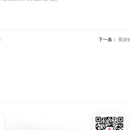
会
下一条：
蜀道