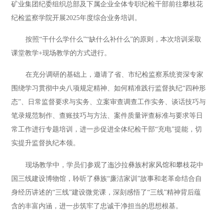
矿业集团纪委组织总部及下属企业全体专职纪检干部前往攀枝花
纪检监察学院开展2025年度综合业务培训。
按照“干什么学什么”“缺什么补什么”的原则，本次培训采取
课堂教学+现场教学的方式进行。
在充分调研的基础上，邀请了省、市纪检监察系统资深专家
围绕学习贯彻中央八项规定精神、如何精准践行监督执纪“四种形
态”、日常监督要求与实务、立案审查调查工作实务、谈话技巧与
笔录规范制作、查账技巧与方法、案件质量评查标准与要求等日
常工作进行专题培训，进一步促进全体纪检干部“充电”提能，切
实提升监督执纪本领。
现场教学中，学员们参观了迤沙拉彝族村家风馆和攀枝花中
国三线建设博物馆，聆听了彝族“廉洁家训”故事和老革命结合自
身经历讲述的“三线”建设微党课，深刻感悟了“三线”精神背后蕴
含的丰富内涵，进一步筑牢了忠诚干净担当的思想根基。