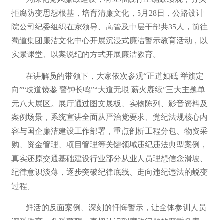
拒腐防变思想根基，培育清廉文化，5月28日，公路设计
院公司纪委组织在家领导、高管及中层干部共35人，前往
蜀道集团廉洁文化中心开展沉浸式廉洁警示教育活动，以
实景课堂、以案说纪的方式开展廉洁教育。
在讲解员的带领下，大家依次参观“正道如砥 举旗定
向”“歧道镜鉴 警钟长鸣”“大道无垠 薪火赓续”三大主题单
元八大展区。展厅通过图文展板、实物陈列、影音资料及
案例场景，系统宣讲全面从严治党要求、党纪法规核心内
容与国企廉洁建设工作部署，重点剖析工程分包、物资采
购、资金管理、项目管理等关键领域违纪违法典型案例，
真实还原交通基础建设行业部分从业人员理想信念滑坡、
纪律意识淡薄，逐步突破纪律底线、走向违纪违法的蜕变
过程。
鲜活的反面案例、深刻的忏悔警示，让全体参训人员