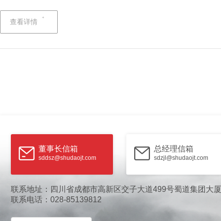
查看详情
董事长信箱
总经理信箱
sddsz@shudaojt.com
sdzjl@shudaojt.com
联系地址：四川省成都市高新区交子大道499号蜀道集团大
联系电话：028-85139812