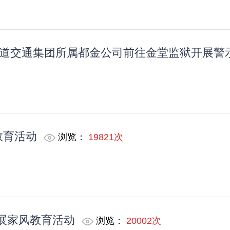
轨道交通集团所属都金公司前往金堂监狱开展警
教育活动
浏览：
19821次
展家风教育活动
浏览：
20002次