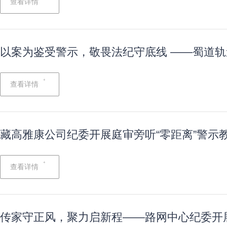
查看详情
以案为鉴受警示，敬畏法纪守底线 ——蜀道
查看详情
藏高雅康公司纪委开展庭审旁听“零距离”警示
查看详情
传家守正风，聚力启新程——路网中心纪委开