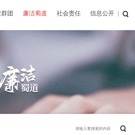
建群团
廉洁蜀道
社会责任
信息公开