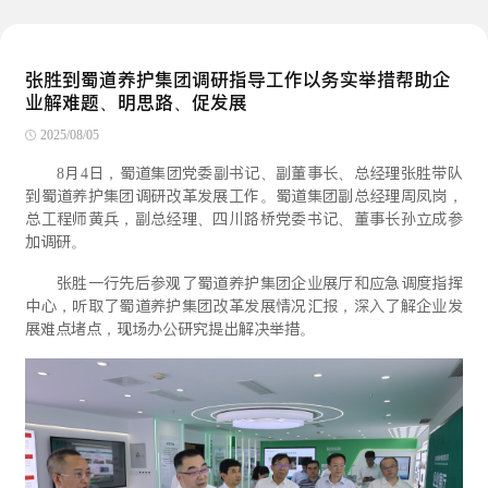
张胜到蜀道养护集团调研指导工作以务实举措帮助企
业解难题、明思路、促发展
2025/08/05
8月4日，蜀道集团党委副书记、副董事长、总经理张胜带队
到蜀道养护集团调研改革发展工作。蜀道集团副总经理周凤岗，
总工程师黄兵，副总经理、四川路桥党委书记、董事长孙立成参
加调研。
张胜一行先后参观了蜀道养护集团企业展厅和应急调度指挥
中心，听取了蜀道养护集团改革发展情况汇报，深入了解企业发
展难点堵点，现场办公研究提出解决举措。