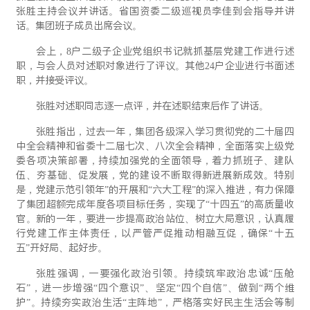
张胜主持会议并讲话。省国资委二级巡视员李佳到会指导并讲
话。集团班子成员出席会议。
会上，8户二级子企业党组织书记就抓基层党建工作进行述
职，与会人员对述职对象进行了评议。其他24户企业进行书面述
职，并接受评议。
张胜对述职同志逐一点评，并在述职结束后作了讲话。
张胜指出，过去一年，集团各级深入学习贯彻党的二十届四
中全会精神和省委十二届七次、八次全会精神，全面落实上级党
委各项决策部署，持续加强党的全面领导，着力抓班子、建队
伍、夯基础、促发展，党的建设不断取得新进展新成效。特别
是，党建示范引领年”的开展和“六大工程”的深入推进，有力保障
了集团超额完成年度各项目标任务，实现了“十四五”的高质量收
官。新的一年，要进一步提高政治站位、树立大局意识，认真履
行党建工作主体责任，以严管严促推动相融互促，确保“十五
五”开好局、起好步。
张胜强调，一要强化政治引领。持续筑牢政治忠诚“压舱
石”，进一步增强“四个意识”、坚定“四个自信”、做到“两个维
护”。持续夯实政治生活“主阵地”，严格落实好民主生活会等制