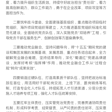
度，着力提升组织生活质效。持续守好政治担当“责任田”，着力
提高创新能力、群众工作能力，勇于在企业改革、项目攻坚等方
面担当作为。
二要筑牢战斗堡垒。全面建强基层组织，重点推动项目临时
党组织、海外项目党组织等建立，大力推进基层党组织标准化规
范化建设。全面培优党员队伍，深入实施党员“双培养”工程，引
导党员干部在服务生产、创新创效等方面奋勇争先。
三要推动党业融合。坚持问题导向，将“十五五”期间党的建
设和集团发展的发展基调、发展思路、重点任务结合起来，全力
破解党业融合难题。坚持结果导向，深化“蜀道红”党建品牌建
设，发挥好考核“指挥棒”作用，推动党业融合工作从“过程合
规”转向“成果实效”。‌
四要锻造过硬队伍。打造高素质干部队伍，坚持把政治标准
放在首位，用活用好干部轮岗交流、上挂下派、跟岗锻炼等机
制。打造专业化人才队伍，持续拓宽人才引进渠道，分层分类实
施人才培养专项工程，强化人才队伍统筹安排。
五要扛牢主体责任。压实管党治党责任，完善贯通协同责任
机制，形成科学考责、经常督责、从严问责的责任闭环。压实意