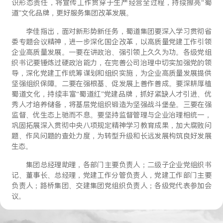
识形态责任，将宣传工作贯穿于生产经营全过程，持续擦亮“蜀
道”文化品牌，更好服务集团改革发展。
李佳指出，面对新形势新任务，蜀道集团要深入学习贯彻省
委专题会议精神，进一步深化国企改革，以高质量党建工作引领
企业高质量发展。一要在讲政治、强引领上久久为功。各级党组
织书记要锤炼过硬政治能力，在完善公司治理中切实加强党的领
导，深化党建工作统筹谋划和组织实施，为企业高质量发展提供
坚强组织保障。二要在强根基、促发展上善作善成。要深耕厚植
蜀道文化，持续丰富“蜀道红”党建品牌，抓好紧缺人才引进、优
秀人才培养储备，将基层党组织锻造为坚强战斗堡垒。三要在强
监督、优生态上驰而不息。要坚持监督管理与企业治理相统一，
巩固拓展深入贯彻中央八项规定精神学习教育成果，加大腐败问
题、作风问题的查处力度，为转型升级和长远发展构筑良好发展
生态。
集团总经理助理，各部门主要负责人；二级子企业党组织书
记、董事长、总经理，党建工作分管负责人，党建工作部门主要
负责人；路桥集团、交建集团党组织负责人；各级党代表参加会
议。