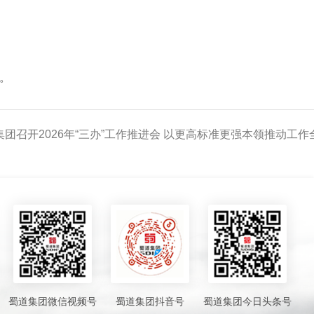
。
集团召开2026年“三办”工作推进会 以更高标准更强本领推动工作
蜀道集团微信视频号
蜀道集团抖音号
蜀道集团今日头条号