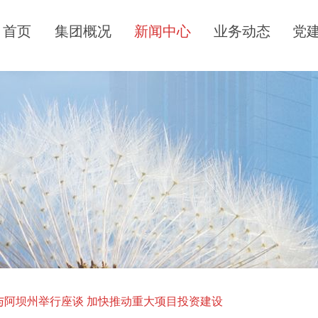
首页
集团概况
新闻中心
业务动态
党
与阿坝州举行座谈 加快推动重大项目投资建设