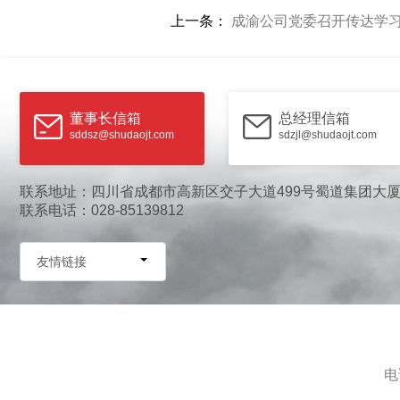
上一条：
成渝公司党委召开传达学
董事长信箱
总经理信箱
sddsz@shudaojt.com
sdzjl@shudaojt.com
联系地址：四川省成都市高新区交子大道499号蜀道集团大
联系电话：028-85139812
友情链接
电