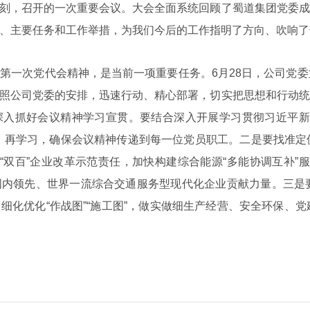
刻，召开的一次重要会议。大会全面系统回顾了蜀道集团党委成
、主要任务和工作举措，为我们今后的工作指明了方向、吹响了
第一次党代会精神，是当前一项重要任务。6月28日，公司党
照公司党委的安排，迅速行动、精心部署，切实把思想和行动统
深入抓好会议精神学习宣贯。要结合深入开展学习贯彻习近平新
、再学习，确保会议精神传递到每一位党员职工。二是要找准定
“双百”企业改革示范责任，加快构建综合能源“多能协调互补”服
国内领先、世界一流综合交通服务型现代化企业贡献力量。三是
细化优化“作战图”“施工图”，做实做细生产经营、安全环保、