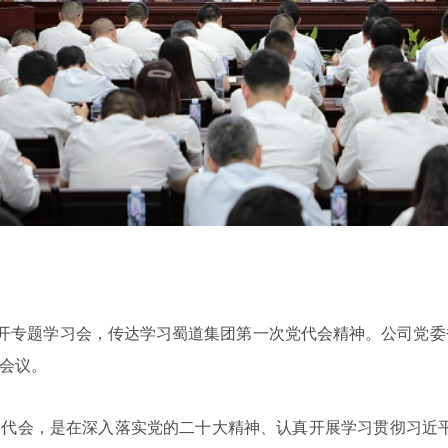
召开专题学习会，传达学习蜀道集团第一次党代会精神。公司党
会议。
代会，是在深入落实党的二十大精神、认真开展学习贯彻习近平新