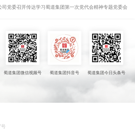
公司党委召开传达学习蜀道集团第一次党代会精神专题党委会
蜀道集团微信视频号
蜀道集团抖音号
蜀道集团今日头条号
7号