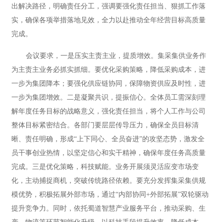
出解决路径，明确责任分工，强调要强化责任担当、狠抓工作落
实，确保各项举措落地见效，全力以赴推动全年经营目标高质量
完成。
会议要求，一是压实主责主业，提质增效。集采集供业务作
为主责主业务必抓实抓细。要优化采购策略，降低采购成本，进
一步为集团降本；要强化供应链协同，保障物资供应及时性，进
一步为集团增效。二是凝聚共识，提振信心。全体员工需深刻理
解年度任务目标的战略意义，强化责任担当，将个人工作与公司
整体目标紧密结合。各部门要层层传导压力，确保全员目标清
晰、责任明确，形成“上下同心、全员奋进”的攻坚态势，激发全
员干事创业热情，以坚定信心和实干精神，确保年度任务高质量
完成。三是优化策略，科技赋能。业务开展须灵活应变市场变
化，主动捕捉商机，突破传统路径依赖。要充分发挥集采集供规
模优势，积极拓展外部市场，通过“内部协同+外部拓展”双轮驱动
提升竞争力。同时，依托蜀道智慧产业服务平台，推动采购、生
产、物流等环节智能化升级，以科技手段提升效率、降低成本，