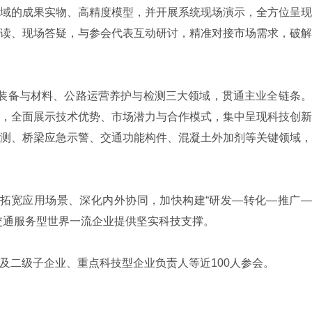
域的成果实物、高精度模型，并开展系统现场演示，全方位呈现
读、现场答疑，与参会代表互动研讨，精准对接市场需求，破解
工装备与材料、公路运营养护与检测三大领域，贯通主业全链条
，全面展示技术优势、市场潜力与合作模式，集中呈现科技创新
测、桥梁应急示警、交通功能构件、混凝土外加剂等关键领域，
拓宽应用场景、深化内外协同，加快构建“研发—转化—推广—
交通服务型世界一流企业提供坚实科技支撑。
及二级子企业、重点科技型企业负责人等近100人参会。