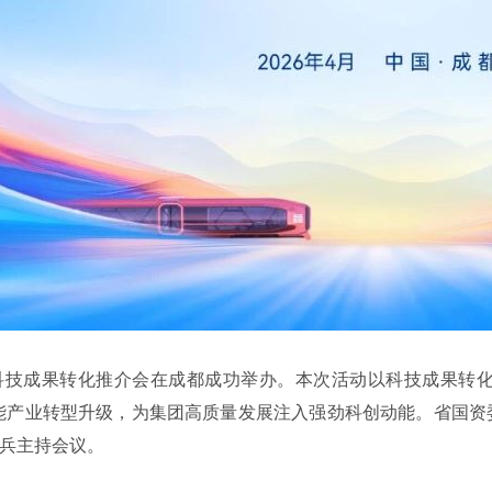
年度科技成果转化推介会在成都成功举办。本次活动以科技成果
技赋能产业转型升级，为集团高质量发展注入强劲科创动能。省国
兵主持会议。