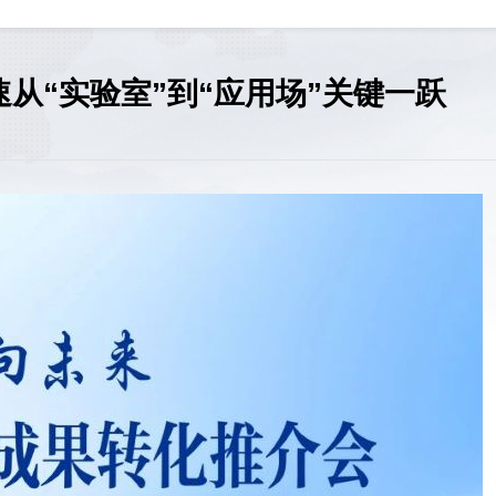
速从“实验室”到“应用场”关键一跃