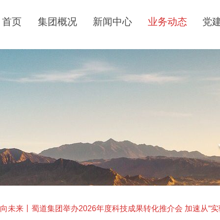
首页
集团概况
新闻中心
业务动态
党
·向未来丨蜀道集团举办2026年度科技成果转化推介会 加速从“实