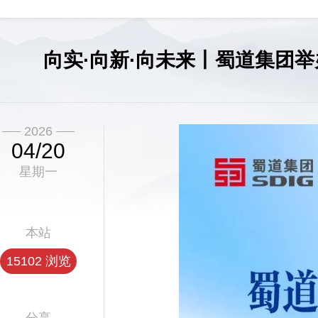
向实·向新·向未来丨蜀道集团举
2026
04/20
星期一
本站
15102 浏览