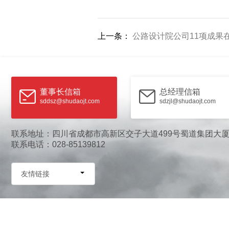
上一条：
公路设计院公司11项成果
董事长信箱
总经理信箱
sddsz@shudaojt.com
sdzjl@shudaojt.com
联系地址：四川省成都市高新区交子大道499号蜀道集团大
联系电话：028-85139812
友情链接