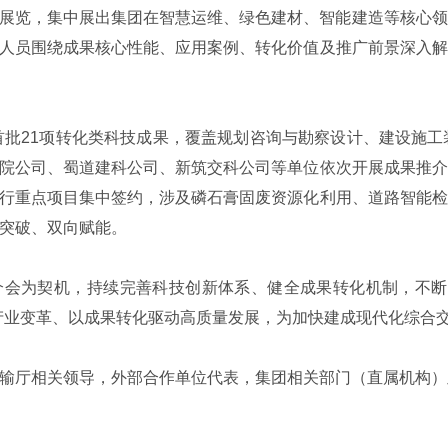
展览，集中展出集团在智慧运维、绿色建材、智能建造等核心领
人员围绕成果核心性能、应用案例、转化价值及推广前景深入解
度首批21项转化类科技成果，覆盖规划咨询与勘察设计、建设施
院公司、蜀道建科公司、新筑交科公司等单位依次开展成果推介
行重点项目集中签约，涉及磷石膏固废资源化利用、道路智能检
突破、双向赋能。
介会为契机，持续完善科技创新体系、健全成果转化机制，不断
产业变革、以成果转化驱动高质量发展，为加快建成现代化综合
输厅相关领导，外部合作单位代表，集团相关部门（直属机构）