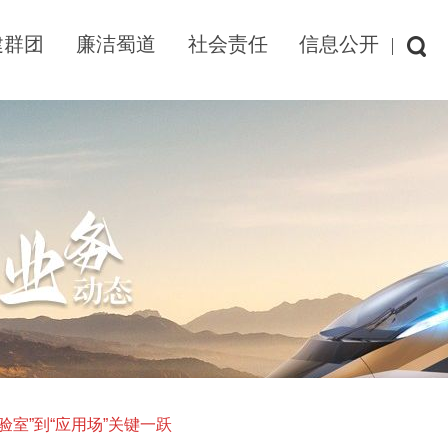
建群团
廉洁蜀道
社会责任
信息公开
验室”到“应用场”关键一跃