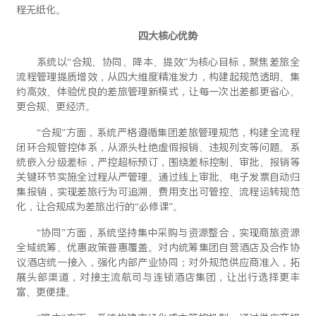
程无纸化。
四大核心优势
系统以“合规、协同、降本、提效”为核心目标，聚焦差旅全
流程管理提质增效，从四大维度精准发力，构建起规范透明、集
约高效、体验优良的差旅管理新模式，让每一次出差都更省心、
更合规、更经济。
“合规”方面，系统严格遵循集团差旅管理规范，构建全流程
闭环合规管控体系，从源头杜绝虚假报销、违规列支等问题。系
统嵌入分级差标，严控超标预订，围绕差标控制、审批、报销等
关键环节实施全过程从严管理。通过线上审批、电子发票自动归
集报销，实现差旅行为可追溯、费用支出可管控、流程运转规范
化，让合规成为差旅出行的“必修课”。
“协同”方面，系统坚持集中采购与资源整合，实现商旅资源
全域统筹、优惠政策普惠覆盖。对内统筹集团自营酒店及合作协
议酒店统一接入，强化内部产业协同；对外规范供应商准入，拓
展头部渠道，对接主流航司与连锁酒店集团，让出行选择更丰
富、更便捷。