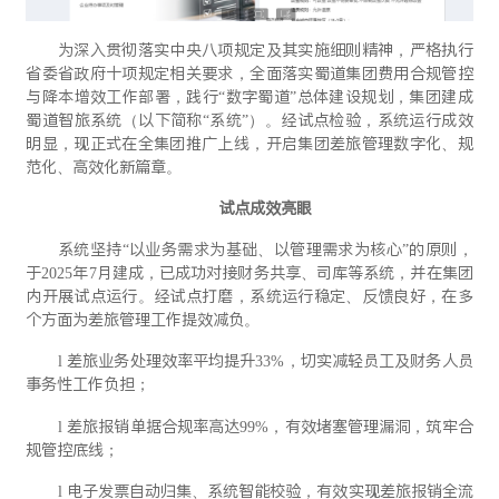
为深入贯彻落实中央八项规定及其实施细则精神，严格执行
省委省政府十项规定相关要求，全面落实蜀道集团费用合规管控
与降本增效工作部署，践行“数字蜀道”总体建设规划，集团建成
蜀道智旅系统（以下简称“系统”）。经试点检验，系统运行成效
明显，现正式在全集团推广上线，开启集团差旅管理数字化、规
范化、高效化新篇章。
试点成效亮眼
系统坚持“以业务需求为基础、以管理需求为核心”的原则，
于2025年7月建成，已成功对接财务共享、司库等系统，并在集团
内开展试点运行。经试点打磨，系统运行稳定、反馈良好，在多
个方面为差旅管理工作提效减负。
l 差旅业务处理效率平均提升33%，切实减轻员工及财务人员
事务性工作负担；
l 差旅报销单据合规率高达99%，有效堵塞管理漏洞，筑牢合
规管控底线；
l 电子发票自动归集、系统智能校验，有效实现差旅报销全流