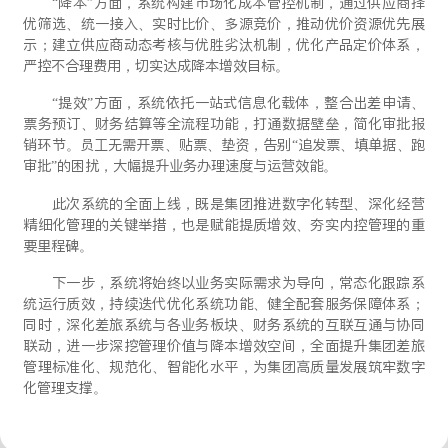
“降本”方面，系统构建市场化成本管控机制，通过供应商择
优筛选、统一接入、实时比价、多源竞价，推动优价资源优先展
示；建立供应商动态考核与优胜劣汰机制，优化产品定价体系，
严控不合理费用，切实达成降本增效目标。
“提效”方面，系统依托一站式信息化载体，整合出差申请、
票务预订、财务结算等全流程功能，打通数据壁垒，简化审批报
销环节。员工无需开票、贴票、垫资，告别“追发票、填单据、跑
审批”的困扰，大幅提升业务办理速度与运营效能。
此次系统的全面上线，既是集团推进数字化转型、深化经营
精细化管理的关键举措，也是赋能提质增效、夯实内控管理的重
要里程碑。
下一步，系统将始终以业务实际需求为导向，常态化跟踪系
统运行质效，持续迭代优化系统功能、健全配套服务保障体系；
同时，深化差旅系统与各业务板块、财务系统的互联互通与协同
联动，进一步深挖管理价值与降本增效空间，全面提升集团差旅
管理标准化、规范化、智能化水平，为集团高质量发展筑牢数字
化管理支撑。