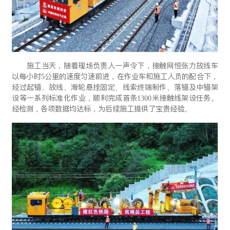
施工当天，随着现场负责人一声令下，接触网恒张力放线车
以每小时5公里的速度匀速前进，在作业车和施工人员的配合下，
经过起锚、放线、滑轮悬挂固定、线索终端制作、落锚及中锚架
设等一系列标准化作业，顺利完成首条1300米接触线架设任务。
经检测，各项数据均达标，为后续施工提供了宝贵经验。