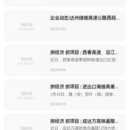
企业动态|达州绕城高速公路西段工程主线最长隧道——贤坡顶隧道双幅顺利贯通
2025/12/02
拼经济 抓项目 | 西香高速、沿江高速一隧一桥项目建设迎来新进展
近日，西香高速寒坡岭隧道出口左洞顺利进洞施工，标志着寒坡岭隧道由项目准备阶段转入施工阶段。
2024/03/06
拼经济 抓项目 | 进出口海拔高差创世界之最！跑马山1号隧道双幅贯通
1月18日，雅（安）至叶（城）国家高速公路康定过境段迎来重大进展——进出口海拔高差220米的跑马山1号隧道全线双幅贯通，为早日实现雅叶高速康定过境段贯通奠定坚实基础。
2024/01/19
拼经济 抓项目 | 成达万高铁嘉陵江特大桥主墩零号块浇筑完成
近日，成达万高铁南充嘉陵江特大桥9号主墩零号块经过两次浇筑，历时68小时，顺利完成施工，整体作业环节由下部结构转为上部结构，同步开启主塔和主梁全面施工。