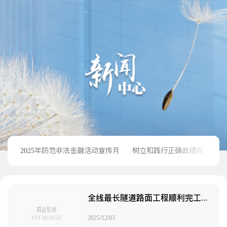
2025年防范非法金融活动宣传月
树立和践行正确政绩观
唱
全线最长隧道路面工程顺利完工，四川路桥交建集团路面分公司乐西高速马边至昭觉段通车进入倒计时！
2025/12/03