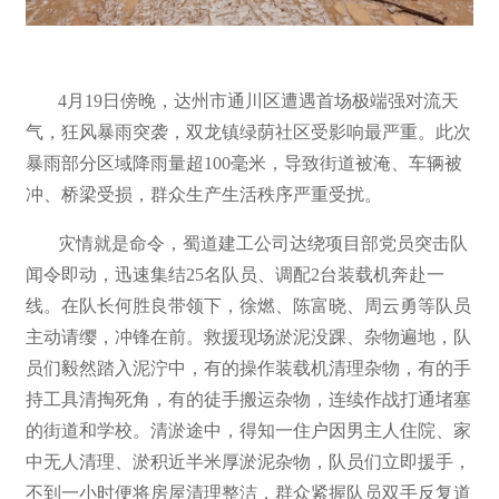
4月19日傍晚，达州市通川区遭遇首场极端强对流天
气，狂风暴雨突袭，双龙镇绿荫社区受影响最严重。此次
暴雨部分区域降雨量超100毫米，导致街道被淹、车辆被
冲、桥梁受损，群众生产生活秩序严重受扰。
灾情就是命令，蜀道建工公司达绕项目部党员突击队
闻令即动，迅速集结25名队员、调配2台装载机奔赴一
线。在队长何胜良带领下，徐燃、陈富晓、周云勇等队员
主动请缨，冲锋在前。救援现场淤泥没踝、杂物遍地，队
员们毅然踏入泥泞中，有的操作装载机清理杂物，有的手
持工具清掏死角，有的徒手搬运杂物，连续作战打通堵塞
的街道和学校。清淤途中，得知一住户因男主人住院、家
中无人清理、淤积近半米厚淤泥杂物，队员们立即援手，
不到一小时便将房屋清理整洁，群众紧握队员双手反复道