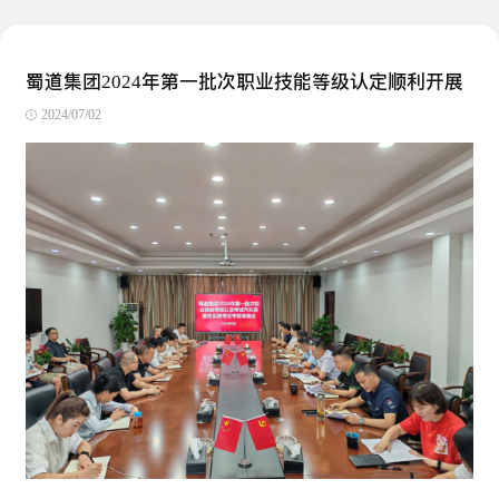
蜀道集团2024年第一批次职业技能等级认定顺利开展
2024/07/02