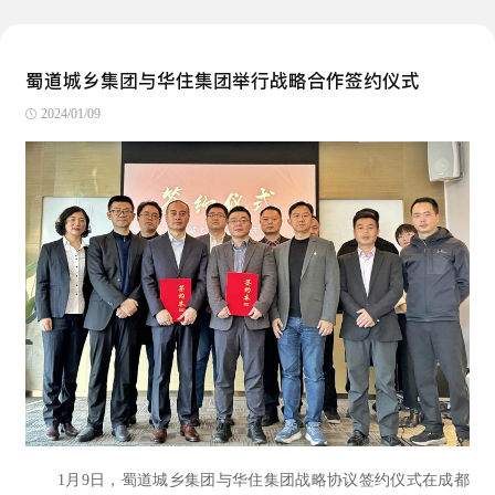
蜀道城乡集团与华住集团举行战略合作签约仪式
2024/01/09
1月9日，蜀道城乡集团与华住集团战略协议签约仪式在成都