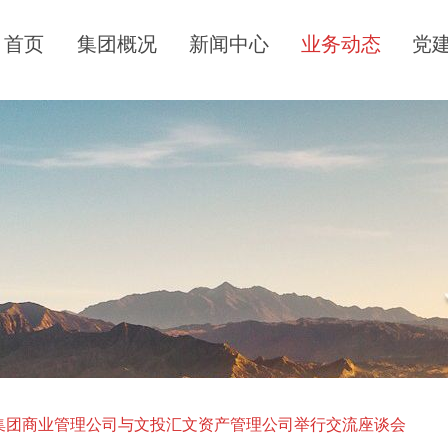
首页
集团概况
新闻中心
业务动态
党
集团商业管理公司与文投汇文资产管理公司举行交流座谈会