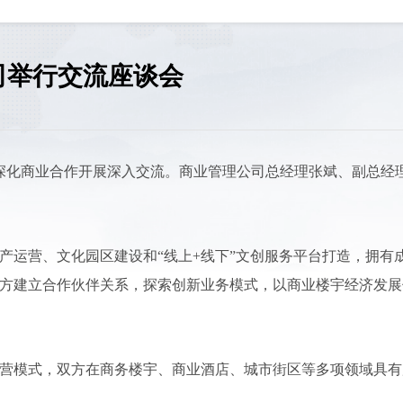
司举行交流座谈会
步深化商业合作开展深入交流。商业管理公司总经理张斌、副总经
产运营、文化园区建设和“线上+线下”文创服务平台打造，拥有
方建立合作伙伴关系，探索创新业务模式，以商业楼宇经济发展
营模式，双方在商务楼宇、商业酒店、城市街区等多项领域具有