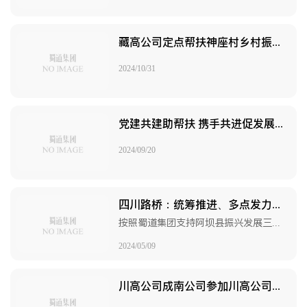
藏高公司定点帮扶神座村乡村振兴重点建设项目取得阶段性成功
2024/10/31
党建共建助帮扶 携手共进促发展——蜀道高速集团巴广渝公司到阿坝县求吉玛乡索日玛村开展党建结对帮扶慰问活动
2024/09/20
四川路桥：统筹推进、多点发力，地企共谱乡村“振兴曲”
按照蜀道集团支持阿坝县振兴发展三级联帮工作要求，四川路桥全力扛起对阿坝县贾洛镇的托底性帮扶责任，把主责主业和贾洛镇资源深度融合，抓实“产业帮扶、消费帮扶、就业帮扶、人才帮扶、党建帮扶”等托底性帮扶举措。托底性帮扶工作开展以来，四川路桥深谋划、重实干、聚合力，为贾洛镇的乡村振兴工作注入新动能，取得新实效。
2024/05/09
川高公司成南公司参加川高公司阿坝县茸安乡振兴发展工作藏香猪养殖帮扶项目调研工作