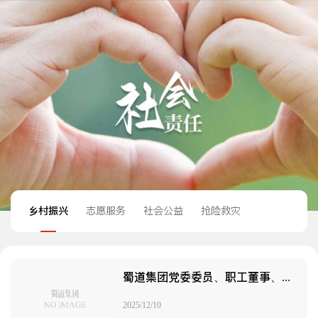
乡村振兴
志愿服务
社会公益
抢险救灾
蜀道集团党委委员、职工董事、工会主席朱莉一行深入阿坝县调研督导养护集团“蜀道连心 驿路同行”工艺帮扶项目建设
2025/12/10