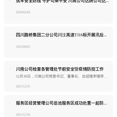
筑牢安全防线 守护司乘平安 川高公司达陕公司达州西服务区高效协同成功实施紧急救援
2026/02/04
四川路桥集团二分公司川汶高速TJ16标开展汛后抢险救援
2025/09/02
川南公司检查各管理处节前安全暨疫情防控工作
12月30日，川南公司党委书记、董事长、总经理李理带队到各管理处开展元旦节前安全检查。李理一行实地查看了各施工点、收费站和服务区节假日保通保畅准备情况...
2021/12/31
服务区经营管理公司岳池服务区成功处置一起防疫扫码异常事件
2021/12/10