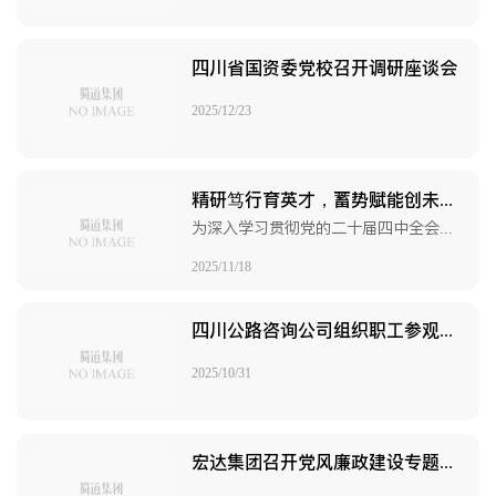
四川省国资委党校召开调研座谈会
2025/12/23
精研笃行育英才，蓄势赋能创未来 蜀道集团“绿色交通新型电力系统融合发展高级研修班”在蓉成功举办
为深入学习贯彻党的二十届四中全会精神，服务全省交通能源融合产业高质量发展，助力蜀道集团加速培育新质生产力，11月10日至11月14日，由四川省人力资源和社会保障厅主办，蜀道集团与蜀道清洁能源集团承办的“绿色交通新型电力系统融合发展”高级研修班在成都顺利举行。
2025/11/18
四川公路咨询公司组织职工参观纪念抗战胜利80周年专题展
2025/10/31
宏达集团召开党风廉政建设专题宣讲会