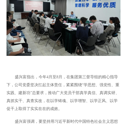
盛兴富指出，今年4月至8月，在集团第三督导组的精心指导
下，公司党委坚决扛起主体责任，紧紧围绕“学思想、强党性、重
实践、建新功”总要求，推动广大党员干部真学真信、真调实研、
真抓实干、真查实改，在以学铸魂、以学增智、以学正风、以学
促干上取得了实实在在的成效。
盛兴富强调，要坚持用习近平新时代中国特色社会主义思想