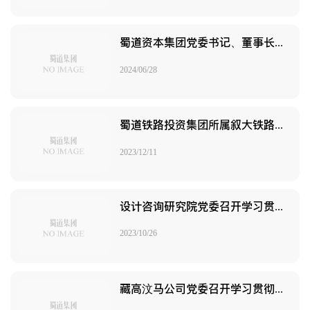
蜀道资本集团党委书记、董事长李文虎讲授党纪学习教育专题党课
2024/06/28
蜀道铁路投资集团所属叙大铁路公司团委开展主题教育专题宣讲暨“书香青春·团在叙大”青年读书会活动
2023/12/11
设计咨询研究院党委召开学习贯彻习近平新时代中国特色社会主义思想主题教育总结会
2023/10/26
藏高汶马公司党委召开学习贯彻习近平新时代中国特色社会主义思想主题教育总结会