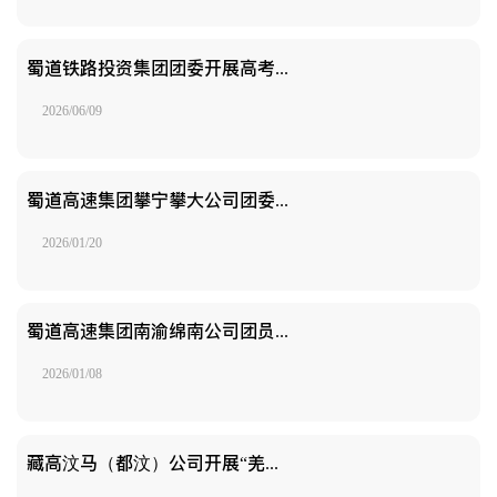
蜀道铁路投资集团团委开展高考志愿服务活动
2026/06/09
蜀道高速集团攀宁攀大公司团委开展“高效查验暖农心 绿通畅行助增收”志愿服务活动
2026/01/20
蜀道高速集团南渝绵南公司团员青年志愿服务绘就元旦出行暖景
2026/01/08
藏高汶马（都汶）公司开展“羌藏风情暖旅途 格桑花开迎新年”元旦志愿服务活动