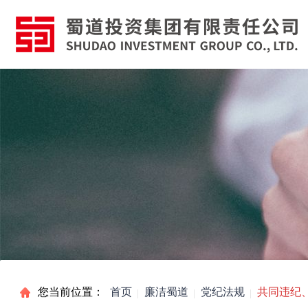
您当前位置：
首页
廉洁蜀道
党纪法规
共同违纪