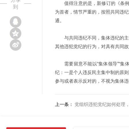
分享
值得注意的是，新修订的《条例
到
为首者，情节严重的，按照共同违纪
通。
与共同违纪不同，集体违纪的主
其他违犯党纪的行为，对具有共同故
需要留意不能以“集体领导”“
纪：一是个人违反民主集中制的原则
参与或者表示反对的，不视为集体违
上一条：
党组织违犯党纪如何处理