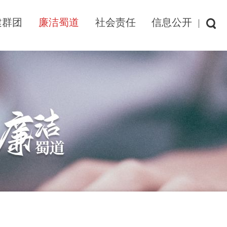
建群团
廉洁蜀道
社会责任
信息公开