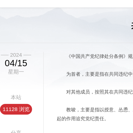
2024
《中国共产党纪律处分条例》规
04/15
星期一
为首者，主要是指在共同违纪中
对其他成员，按照其在共同违纪
本站
11128 浏览
教唆，主要是指以授意、怂恿、
起的作用追究党纪责任。