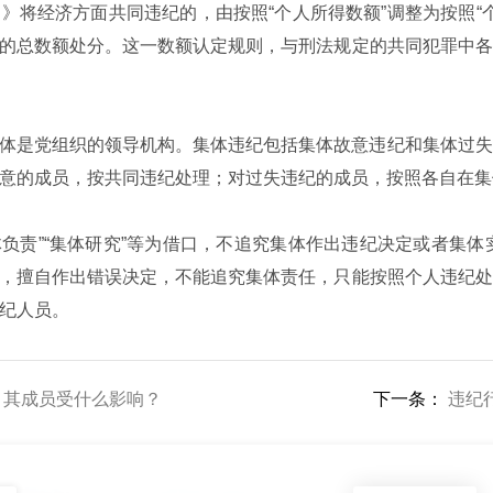
》将经济方面共同违纪的，由按照“个人所得数额”调整为按照“
的总数额处分。这一数额认定规则，与刑法规定的共同犯罪中各
体是党组织的领导机构。集体违纪包括集体故意违纪和集体过失
意的成员，按共同违纪处理；对过失违纪的成员，按照各自在集
集体负责”“集体研究”等为借口，不追究集体作出违纪决定或者
，擅自作出错误决定，不能追究集体责任，只能按照个人违纪处
纪人员。
，其成员受什么影响？
下一条：
违纪