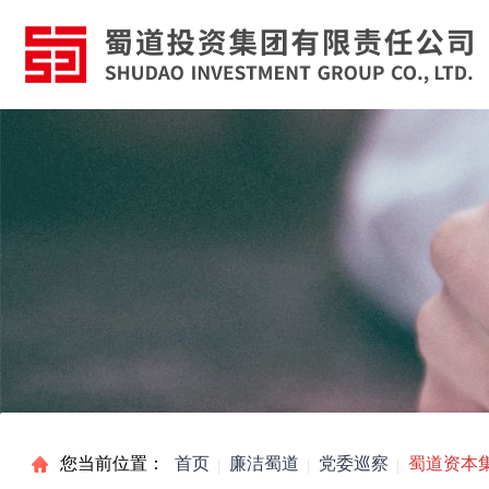
您当前位置：
首页
廉洁蜀道
党委巡察
蜀道资本