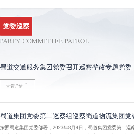
党委巡察
PARTY COMMITTEE PATROL
蜀道交通服务集团党委召开巡察整改专题党委
查看详情
蜀道集团党委第二巡察组巡察蜀道物流集团党
按照蜀道集团党委部署，2023年8月4日，蜀道集团党委第