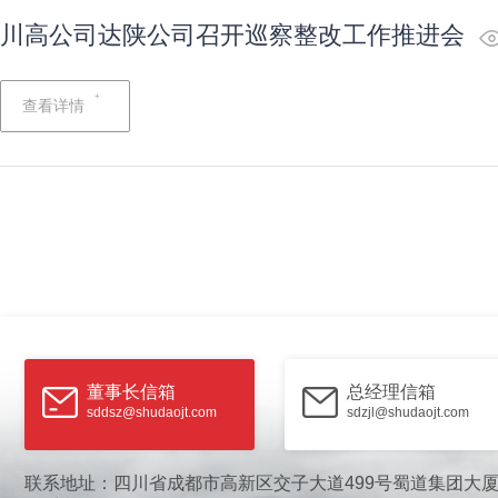
川高公司达陕公司召开巡察整改工作推进会
查看详情
董事长信箱
总经理信箱
sddsz@shudaojt.com
sdzjl@shudaojt.com
联系地址：四川省成都市高新区交子大道499号蜀道集团大