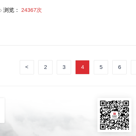
浏览：
24367次
<
2
3
4
5
6
厦