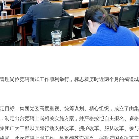
般管理岗位竞聘面试工作顺利举行，标志着历时近两个月的蜀道
定目标，集团党委高度重视、统筹谋划、精心组织，成立了由集
，制定出台竞聘上岗相关实施方案，并严格按照自主报名、资格
集团广大干部以实际行动支持改革、拥护改革、服从改革、参与
格局。此次竞聘上岗工作，是贯彻落实省委、省政府国企改革三