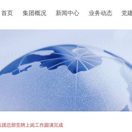
首页
集团概况
新闻中心
业务动态
党
集团总部竞聘上岗工作圆满完成