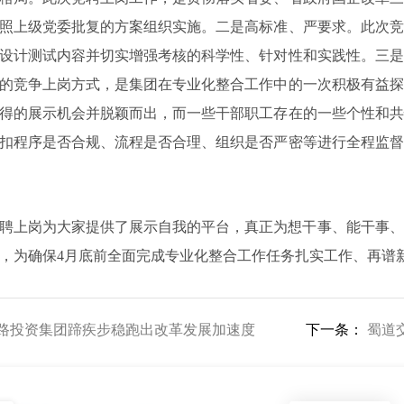
照上级党委批复的方案组织实施。二是高标准、严要求。此次竞
设计测试内容并切实增强考核的科学性、针对性和实践性。三是
的竞争上岗方式，是集团在专业化整合工作中的一次积极有益探
得的展示机会并脱颖而出，而一些干部职工存在的一些个性和共
扣程序是否合规、流程是否合理、组织是否严密等进行全程监督
聘上岗为大家提供了展示自我的平台，真正为想干事、能干事、
，为确保4月底前全面完成专业化整合工作任务扎实工作、再谱
铁路投资集团蹄疾步稳跑出改革发展加速度
下一条：
蜀道