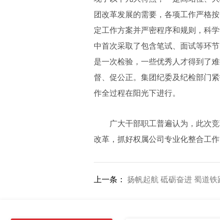
团改革发展的需要，各项工作严格按
定工作方案并严密程序和规则，科学
中首次采取了包含笔试、面试等环节
是一次检验，一些优秀人才得到了难
督、促公正。集团纪委及纪检部门紧
作全过程在阳光下进行。
广大干部职工普遍认为，此次竞
改革，抓好权属公司专业化整合工作
上一条：
扬帆起航 砥砺奋进 蜀道