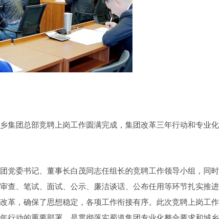
城乡集团总部竞聘上岗工作圆满完成，集团改革三年行动和专业
团党委书记、董事长白茂同志任组长的竞聘工作领导小组，同时
审查、笔试、面试、公示、廉洁谈话、公布任用等环节扎实推进
改革，确保了思想稳定，各项工作衔接有序。此次竞聘上岗工作
年行动的重要部署、是贯彻落实蜀道集团专业化整合要求和城乡