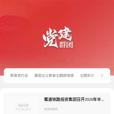
聚焦党代会
爱国主义教育主题微视频
主题教育
基层党
蜀道铁路投资集团召开2026年半年度党建工作推进会
2026/08/05