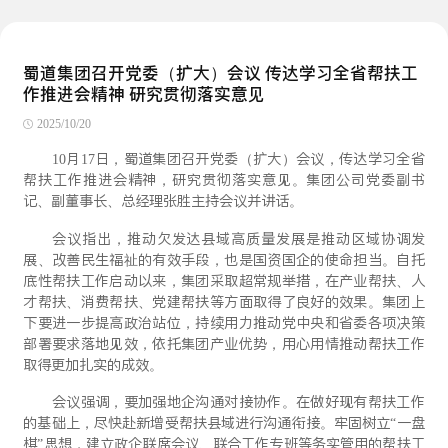
蜀道集团召开党委（扩大）会议 传达学习全省帮扶工
作推进会精神 研究贯彻落实意见
2025/10/20
10月17日，蜀道集团召开党委（扩大）会议，传达学习全省
帮扶工作推进会精神，研究贯彻落实意见。集团公司党委副书
记、副董事长、总经理张胜主持会议并讲话。
会议指出，推动欠发达县域高质量发展是推动区域协调发
展、改善民生福祉的有效手段，也是国资国企的使命担当。自托
底性帮扶工作启动以来，集团采取超常规举措，在产业帮扶、人
才帮扶、消费帮扶、党建帮扶等方面取得了良好的效果。集团上
下要进一步提高政治站位，持续用力推动党中央和省委各项决策
部署要求落地见效，依托集团产业优势，用心用情推动帮扶工作
取得更加扎实的成效。
会议强调，要加强地企沟通对接协作。在做好现有帮扶工作
的基础上，尽快赴新增受帮扶县域进行沟通衔接。牢固树立“一盘
棋”思想，建立政企联席会议、联合工作专班等务实管用的帮扶工