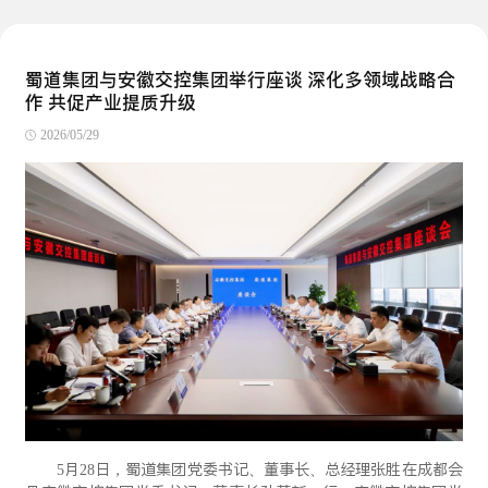
蜀道集团与安徽交控集团举行座谈 深化多领域战略合
作 共促产业提质升级
2026/05/29
5月28日，蜀道集团党委书记、董事长、总经理张胜在成都会