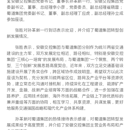
见安徽交控集团党委书记、董事长孙革新一行。安徽交控集团党
委副书记、董事、总经理李小彦，党委委员、副总经理崔晓雷；
蜀道集团党委副书记、董事、副总经理丁应虎，副总经理孙立成
参加座谈。
张胜对孙革新一行到访表示欢迎，并介绍了蜀道集团转型创
新发展情况。
张胜表示，安徽交控集团与蜀道集团分别作为皖川两省交通
建设的主力军，双方发展定位相近、路径相似。特别是安徽交控
集团“三核心一培育”的发展布局，与蜀道集团“一个聚焦、两个转
型、三个创新”发展思路高度契合。近年来，双方立足交通基础设
施建设开展了务实合作，跨区域协作成效明显。希望双方以此次
座谈为契机，充分发挥川皖两省区位、路网及产业平台等资源优
势，建立常态化沟通对接机制，持续深化在工程建设、能源矿产
开发、金融、战新产业培育等方面的战略合作，进一步加强在道
路养护、应用技术创新、海外市场拓展、产业链上下游优质标的
兼并重组等方面的协同，相互学习、共享资源、共谋发展，更好
地服务交通强国战略和现代化产业体系构建。
孙革新对蜀道集团的热情接待表示感谢，对蜀道集团转型发
展成果给予高度赞赏，并介绍了安徽交控集团主营业务布局和产