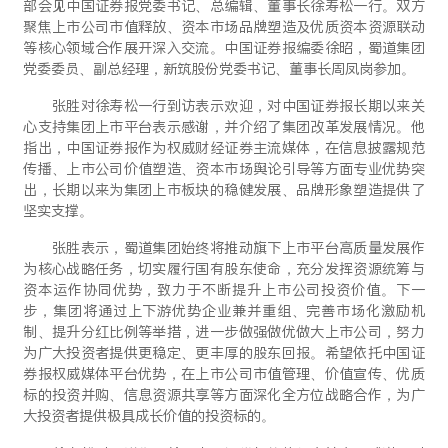
部会见中国证券报党委书记、总编辑、董事长徐寿松一行。双方
聚焦上市公司市值释放、资本市场品牌塑造及优质资本资源联动
等核心领域合作展开深入交流。中国证券报编委徐昭，蜀道集团
党委委员、副总经理，新筑股份党委书记、董事长周凤岗参加。
张胜对徐寿松一行到访表示欢迎，对中国证券报长期以来关
心支持集团上市平台表示感谢，并介绍了集团改革发展情况。他
指出，中国证券报作为权威财经证券主流媒体，在信息披露规范
传播、上市公司价值塑造、资本市场舆论引导等方面专业优势突
出，长期以来为集团上市板块的稳健发展、品牌形象塑造提供了
坚实支撑。
张胜表示，蜀道集团始终将推动旗下上市平台高质量发展作
为核心战略任务，切实履行国有股东使命，充分发挥资源统筹与
资本运作协同优势，致力于不断提升上市公司投资价值。下一
步，集团将通过上下游优势企业兼并重组、完善市场化激励机
制、提升分红比例等举措，进一步做强做优做大上市公司，努力
为广大投资者提供更稳定、更丰厚的股东回报。希望依托中国证
券报权威媒体平台优势，在上市公司市值管理、价值宣传、优质
标的投资并购、信息资源共享等方面深化全方位战略合作，为广
大投资者提供极具成长价值的投资标的。