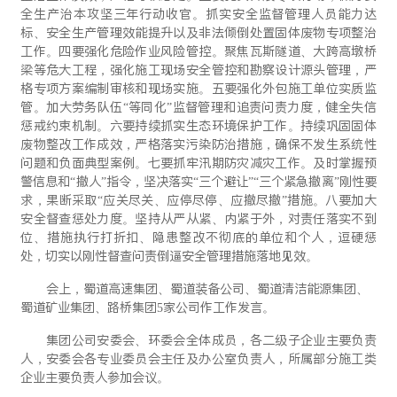
全生产治本攻坚三年行动收官。抓实安全监督管理人员能力达
标、安全生产管理效能提升以及非法倾倒处置固体废物专项整治
工作。四要强化危险作业风险管控。聚焦瓦斯隧道、大跨高墩桥
梁等危大工程，强化施工现场安全管控和勘察设计源头管理，严
格专项方案编制审核和现场实施。五要强化外包施工单位实质监
管。加大劳务队伍“等同化”监督管理和追责问责力度，健全失信
惩戒约束机制。六要持续抓实生态环境保护工作。持续巩固固体
废物整改工作成效，严格落实污染防治措施，确保不发生系统性
问题和负面典型案例。七要抓牢汛期防灾减灾工作。及时掌握预
警信息和“撤人”指令，坚决落实“三个避让”“三个紧急撤离”刚性要
求，果断采取“应关尽关、应停尽停、应撤尽撤”措施。八要加大
安全督查惩处力度。坚持从严从紧、内紧于外，对责任落实不到
位、措施执行打折扣、隐患整改不彻底的单位和个人，逗硬惩
处，切实以刚性督查问责倒逼安全管理措施落地见效。
会上，蜀道高速集团、蜀道装备公司、蜀道清洁能源集团、
蜀道矿业集团、路桥集团5家公司作工作发言。
集团公司安委会、环委会全体成员，各二级子企业主要负责
人，安委会各专业委员会主任及办公室负责人，所属部分施工类
企业主要负责人参加会议。