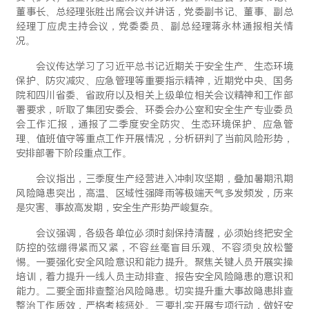
董事长、总经理张胜出席会议并讲话，党委副书记、董事、副总
经理丁应虎主持会议，党委委员、副总经理蒋永林通报相关情
况。
会议传达学习了习近平总书记近期关于安全生产、生态环境
保护、防灾减灾、应急管理等重要指示精神，近期党中央、国务
院和四川省委、省政府以及相关上级单位相关会议精神和工作部
署要求，听取了集团安委会、环委会办公室和安全生产专业委员
会工作汇报，通报了二季度安全防灾、生态环境保护、应急管
理、值班值守等重点工作开展情况，分析研判了当前风险形势，
安排部署下阶段重点工作。
会议指出，三季度生产经营进入冲刺攻坚期，叠加暑期汛期
风险隐患突出，高温、区域性强降雨等极端天气多发频发，历来
是灾害、事故高发期，安全生产形势严峻复杂。
会议强调，各级各单位必须时刻保持清醒，必须始终把安全
防控的弦绷得紧而又紧，不容丝毫盲目乐观、不容须臾放松警
惕。一要强化安全风险意识和能力提升。聚焦关键人员开展实操
培训，着力提升一线人员主动排查、报告安全风险隐患的意识和
能力。二要全面排查整治风险隐患。切实提升重大事故隐患排查
整治工作质效，严格考核惩处。三要扎实开展专项行动，做好安