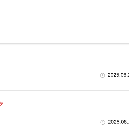
应虎出席会议并致辞，集团公司总工程师黄兵主持会议。
2025.08.
5次
2025.08.