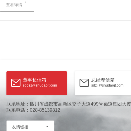
查看详情
董事长信箱
总经理信箱
sddsz@shudaojt.com
sdzjl@shudaojt.com
联系地址：四川省成都市高新区交子大道499号蜀道集团大
联系电话：028-85139812
友情链接