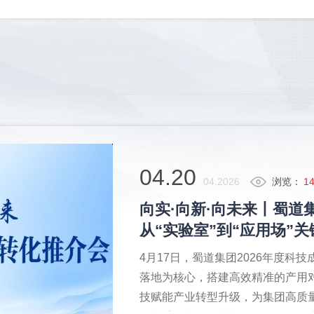
04.20
04.2026
浏览：
1
向实·向新·向未来丨蜀道
从“实验室”到“应用场”
4月17日，蜀道集团2026年度
落地为核心，搭建高效精准的产用对
技赋能产业转型升级，为集团高质