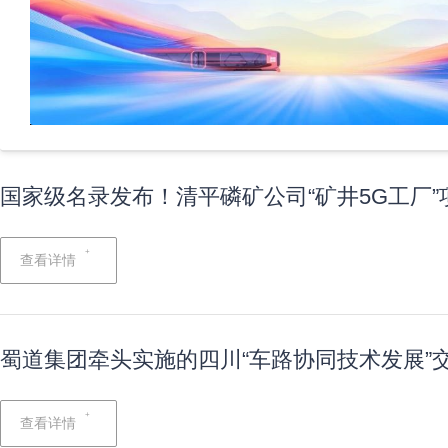
国家级名录发布！清平磷矿公司“矿井5G工厂
查看详情
蜀道集团牵头实施的四川“车路协同技术发展”
查看详情