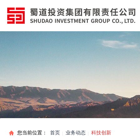
您当前位置：
首页
业务动态
科技创新