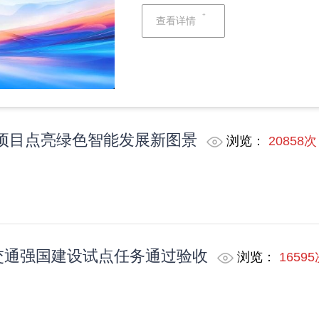
团党委副书记、董事、副总经理丁
查看详情
”项目点亮绿色智能发展新图景
浏览：
20858次
交通强国建设试点任务通过验收
浏览：
1659