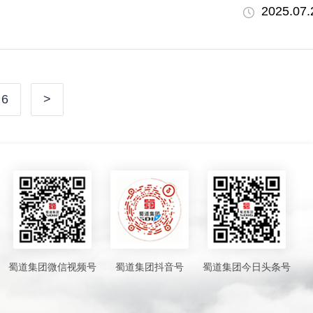
2025.07.
6
>
蜀道集团微信视频号
蜀道集团抖音号
蜀道集团今日头条号