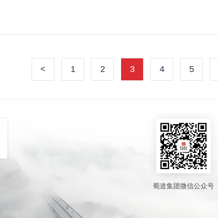
<
1
2
3
4
5
厦
蜀道集团微信公众号