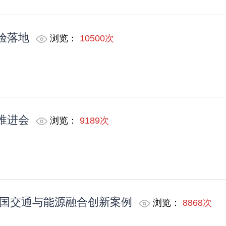
验落地
浏览：
10500次
推进会
浏览：
9189次
全国交通与能源融合创新案例
浏览：
8868次