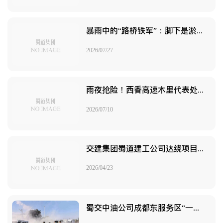
暴雨中的“路桥铁军”：脚下是淤泥，心中是担当——直击四川路桥集团房五高速抢险一线
2026/07/27
雨夜抢险！西香高速木里代表处联合临时党总支紧急抢通G227线泥石流阻断道路
2026/07/10
交建集团蜀道建工公司达绕项目部党员突击队紧急驰援抗灾救灾
2026/04/23
蜀交中油公司成都东服务区“一体化管理”成功处置车辆自燃险情