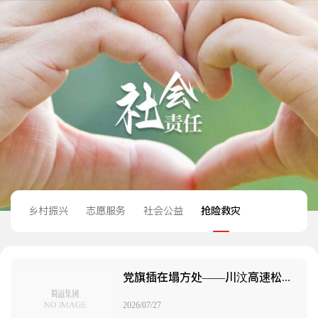
乡村振兴
志愿服务
社会公益
抢险救灾
党旗插在塌方处——川汶高速松叠联合临时党支部4小时抢通G213“生命线”
2026/07/27