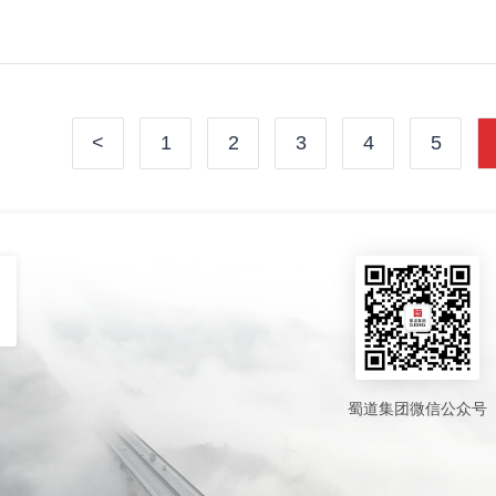
<
1
2
3
4
5
厦
蜀道集团微信公众号