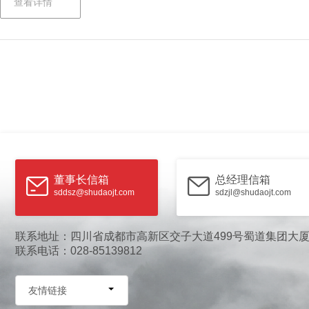
查看详情
董事长信箱
总经理信箱
sddsz@shudaojt.com
sdzjl@shudaojt.com
联系地址：四川省成都市高新区交子大道499号蜀道集团大
联系电话：028-85139812
友情链接