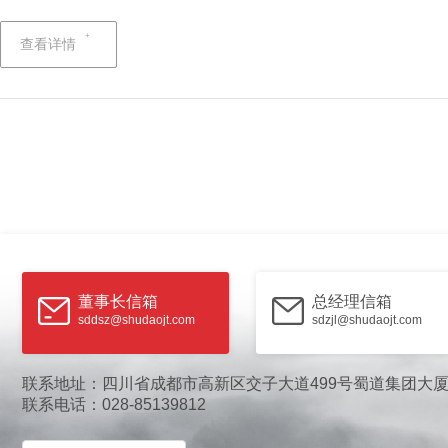
查看详情
董事长信箱
总经理信箱
sddsz@shudaojt.com
sdzjl@shudaojt.com
联系地址：四川省成都市高新区交子大道499号蜀道集团大
联系电话：028-85139812