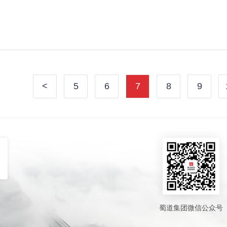
<
5
6
7
8
9
厦
蜀道集团微信公众号