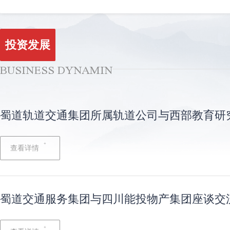
投资发展
BUSINESS DYNAMIN
蜀道轨道交通集团所属轨道公司与西部教育研
查看详情
蜀道交通服务集团与四川能投物产集团座谈交