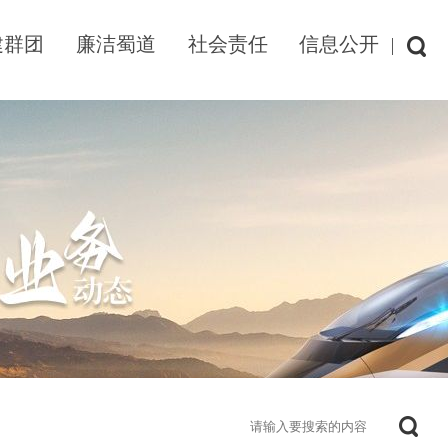
建群团
廉洁蜀道
社会责任
信息公开