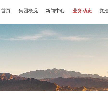
首页
集团概况
新闻中心
业务动态
党