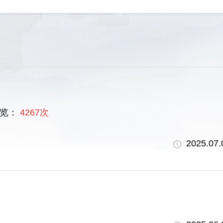
览：
4267次
2025.07.