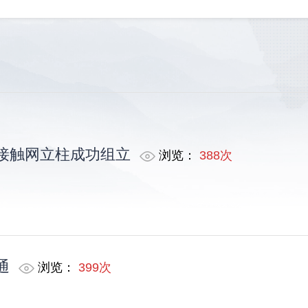
接触网立柱成功组立
浏览：
388次
通
浏览：
399次