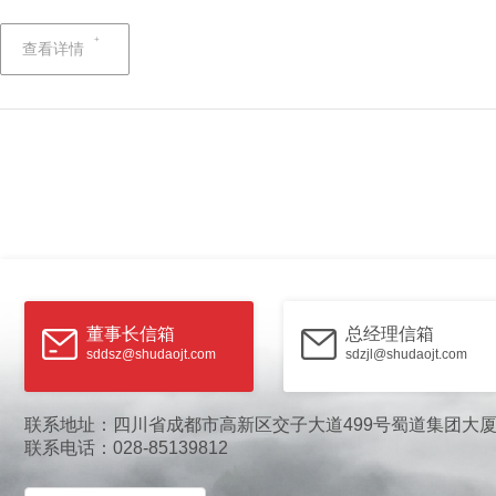
查看详情
董事长信箱
总经理信箱
sddsz@shudaojt.com
sdzjl@shudaojt.com
联系地址：四川省成都市高新区交子大道499号蜀道集团大
联系电话：028-85139812