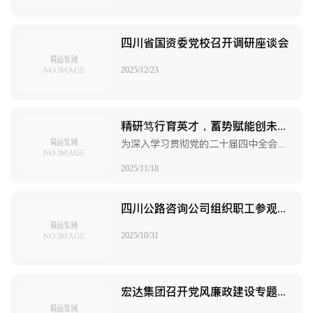
四川省国资委党校召开调研座谈会
2025/12/23
精研笃行育英才，蓄势赋能创未来 蜀道集团“绿色交通新型电力系统融合发展高级研修班”在蓉成功举办
为深入学习贯彻党的二十届四中全会精神，服务全省交通能源融合产业高质量发展，助力蜀道集团加速培育新质生产力，11月10日至11月14日，由四川省人力资源和社会保障厅主办，蜀道集团与蜀道清洁能源集团承办的“绿色交通新型电力系统融合发展”高级研修班在成都顺利举行。
2025/11/18
四川公路咨询公司组织职工参观纪念抗战胜利80周年专题展
2025/10/31
宏达集团召开党风廉政建设专题宣讲会