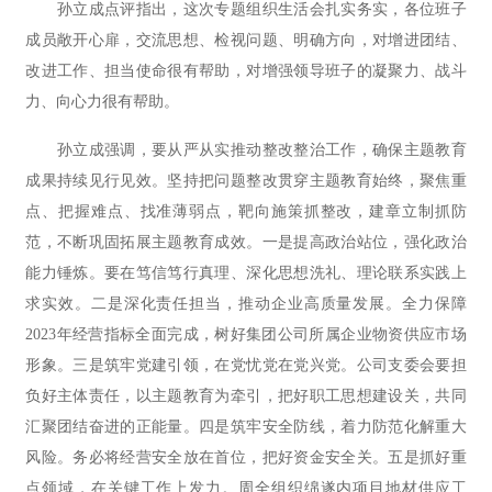
孙立成点评指出，这次专题组织生活会扎实务实，各位班子
成员敞开心扉，交流思想、检视问题、明确方向，对增进团结、
改进工作、担当使命很有帮助，对增强领导班子的凝聚力、战斗
力、向心力很有帮助。
孙立成强调，要从严从实推动整改整治工作，确保主题教育
成果持续见行见效。坚持把问题整改贯穿主题教育始终，聚焦重
点、把握难点、找准薄弱点，靶向施策抓整改，建章立制抓防
范，不断巩固拓展主题教育成效。一是提高政治站位，强化政治
能力锤炼。要在笃信笃行真理、深化思想洗礼、理论联系实践上
求实效。二是深化责任担当，推动企业高质量发展。全力保障
2023年经营指标全面完成，树好集团公司所属企业物资供应市场
形象。三是筑牢党建引领，在党忧党在党兴党。公司支委会要担
负好主体责任，以主题教育为牵引，把好职工思想建设关，共同
汇聚团结奋进的正能量。四是筑牢安全防线，着力防范化解重大
风险。务必将经营安全放在首位，把好资金安全关。五是抓好重
点领域，在关键工作上发力。周全组织绵遂内项目地材供应工